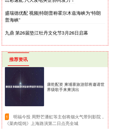
盛瑞德优配 视频|特朗普称霍尔木兹海峡为“特朗
普海峡”
九鼎 第26届垫江牡丹文化节3月26日启幕
推荐资讯
康乾配资 柬埔寨旅游部将邀请世
界级歌手来柬演出
​明福今投 周野芒潘虹等主创将烟火气带到影院，
1
《菜肉馄饨》上海路演第二日点亮全城