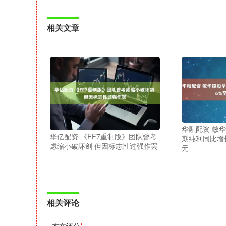
相关文章
华融配资 敏华
华亿配资 《FF7重制版》团队曾考
期纯利同比增长0
虑缩小破坏剑 但因标志性过强作罢
元
相关评论