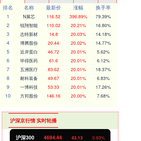
排名
名称
最新价
涨幅
换手率
1
N展芯
116.52
396.89%
79.39%
2
锐翔智能
110.02
20.21%
16.80%
3
志特新材
14.8
20.03%
14.18%
4
博腾股份
20.44
20.02%
14.77%
5
近岸蛋白
46.72
20.01%
5.62%
6
毕得医药
61.6
20.01%
6.12%
7
五洲医疗
83.62
20.01%
18.37%
8
耐科装备
49.67
20.01%
6.83%
9
一博科技
53.33
20.01%
17.26%
10
方邦股份
146.16
20.00%
7.68%
沪深京行情 实时轮播
北证50
1134.24
创业
11.37
1.01%