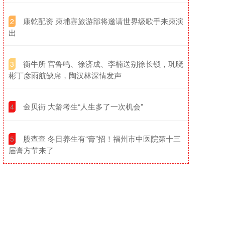
​康乾配资 柬埔寨旅游部将邀请世界级歌手来柬演
2
出
​衡牛所 宫鲁鸣、徐济成、李楠送别徐长锁，巩晓
3
彬丁彦雨航缺席，陶汉林深情发声
​金贝街 大龄考生“人生多了一次机会”
4
​股查查 冬日养生有“膏”招！福州市中医院第十三
5
届膏方节来了