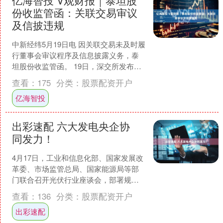
份收监管函：关联交易审议
及信披违规
中新经纬5月19日电 因关联交易未及时履
行董事会审议程序及信息披露义务，泰
坦股份收监管函。 19日，深交所发布
《关于对浙江泰坦股份有限公司的监管
查看：
175
分类：
股票配资开户
函》指出，泰坦股....
亿海智投
出彩速配 六大发电央企协
同发力！
4月17日，工业和信息化部、国家发展改
革委、市场监管总局、国家能源局等部
门联合召开光伏行业座谈会，部署规范
光伏产业竞争秩序相关工作。 会议强
查看：
136
分类：
股票配资开户
调，要深入贯彻落实党....
出彩速配