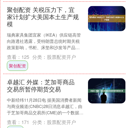
聚创配资 关税压力下，宜
家计划扩大美国本土生产规
模
瑞典家具集团宜家（IKEA）供应链高管
向路透社透露，受特朗普总统时期关税
政策影响，书柜、床垫和沙发等产品的
进口成本大幅上升聚创配资，宜家计划
查看：
125
分类：
股票配资开户
从美国本土工厂采购更....
聚创配资
卓越汇 外媒：芝加哥商品
交易所暂停期货交易
中新经纬11月28日电 据美国消费者新闻
与商业频道(CNBC)28日消息卓越汇，由
于芝加哥商品交易所(CME)的一个数据中
心出现冷却问题，该交易所周五(11月
查看：
171
分类：
股票配资开户
2....