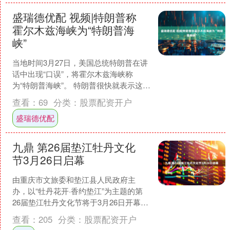
盛瑞德优配 视频|特朗普称
霍尔木兹海峡为“特朗普海
峡”
当地时间3月27日，美国总统特朗普在讲
话中出现“口误”，将霍尔木兹海峡称
为“特朗普海峡”。 特朗普很快就表示这是
失误，抱怨“很快就会有假新闻，说他故
查看：
69
分类：
股票配资开户
意这么说的”....
盛瑞德优配
九鼎 第26届垫江牡丹文化
节3月26日启幕
由重庆市文旅委和垫江县人民政府主
办，以“牡丹花开·香约垫江”为主题的第
26届垫江牡丹文化节将于3月26日开幕，
一直持续至5月，为广大市民和游客奉上
查看：
205
分类：
股票配资开户
一场集赏花、文....