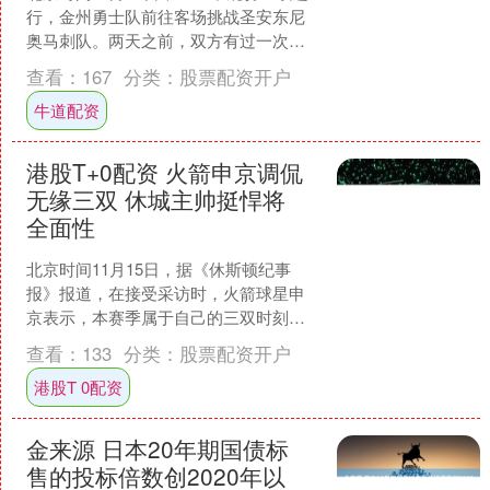
行，金州勇士队前往客场挑战圣安东尼
奥马刺队。两天之前，双方有过一次交
手，文班亚马和卡斯尔同场砍下三双创
查看：
167
分类：
股票配资开户
造历史，库里独砍4....
牛道配资
港股T+0配资 火箭申京调侃
无缘三双 休城主帅挺悍将
全面性
北京时间11月15日，据《休斯顿纪事
报》报道，在接受采访时，火箭球星申
京表示，本赛季属于自己的三双时刻一
定会到来，同时在主帅乌多卡看来，申
查看：
133
分类：
股票配资开户
京在攻守两端的全面性能....
港股T 0配资
金来源 日本20年期国债标
售的投标倍数创2020年以