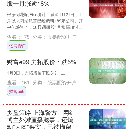
股一月涨逾18%
根据同花顺iFind统计，截至1月21日，1
月以来阳光私募已经调研189家公司。其
中亿盛资产，50只调研股1月涨幅超过
18%。从二级市场来看，涨幅居前的股集
查看：
178
分类：
股票配资开户
中在....
亿盛资产
财富e99 力拓股价下跌5%
1月9日，力拓股价下跌5%。....
查看：
161
分类：
股票配资开户
财富e99
多盈策略 上海警方：网红
博主外滩直播滋事，还煽
动“人肉”保安，已被拘留