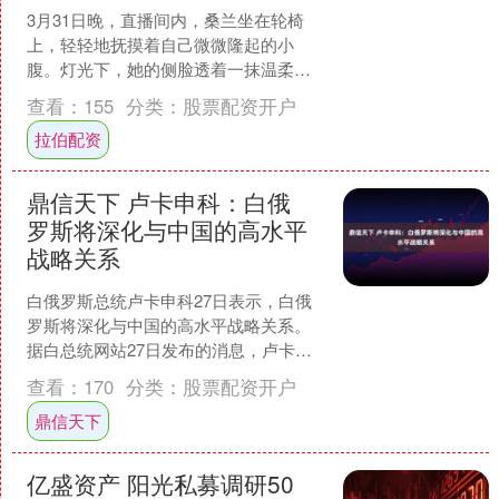
3月31日晚，直播间内，桑兰坐在轮椅
上，轻轻地抚摸着自己微微隆起的小
腹。灯光下，她的侧脸透着一抹温柔的
微笑。她对着镜头低声说道：医生说我
查看：
155
分类：
股票配资开户
现在的怀孕情况，就像在钢....
拉伯配资
鼎信天下 卢卡申科：白俄
罗斯将深化与中国的高水平
战略关系
白俄罗斯总统卢卡申科27日表示，白俄
罗斯将深化与中国的高水平战略关系。
据白总统网站27日发布的消息，卢卡申
科当天在主持有关白俄罗斯对华合作发
查看：
170
分类：
股票配资开户
展的会议上表示，在....
鼎信天下
亿盛资产 阳光私募调研50