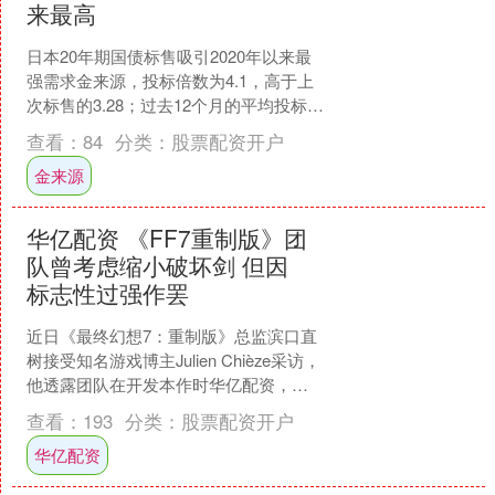
来最高
日本20年期国债标售吸引2020年以来最
强需求金来源，投标倍数为4.1，高于上
次标售的3.28；过去12个月的平均投标倍
数为3.28。日本20年期国债标售结果
查看：
84
分类：
股票配资开户
出....
金来源
华亿配资 《FF7重制版》团
队曾考虑缩小破坏剑 但因
标志性过强作罢
近日《最终幻想7：重制版》总监滨口直
树接受知名游戏博主Julien Chièze采访，
他透露团队在开发本作时华亿配资，曾
讨论过是否要调整克劳德的破坏剑尺
查看：
193
分类：
股票配资开户
寸。 由....
华亿配资