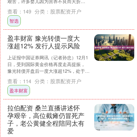
艰苦，许多婴儿因为营养不良而夭折。
由于家庭条件有限，无法为逝去的婴儿
查看：
149
分类：
股票配资开户
单独购买棺木进行葬礼，于....
智选
盈丰财富 豫光转债一度大
涨超12% 发行人提示风险
上证报中国证券网讯（记者孙忠）12月1
日，受到国际黄金价格再度走高提振，
豫光转债开盘后一度大涨超12%，处于领
跑位置。 不过该券已经触发提前赎回机
查看：
114
分类：
股票配资开户
制。 其发行人....
盈丰财富
拉伯配资 桑兰直播讲述怀
孕艰辛，高位截瘫仍冒死产
子，老公黄健全程陪同太有
爱