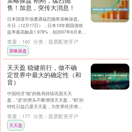
策略操盘 刚刚，猛烈抛
售！加息，突传大消息！
日本国债市场遭遇猛烈抛售策略操盘。
今日（12月17日），日本10年期国债收
益率最高触及1.978%，创2007年6月来最
高水平，接近近20年未曾突破的2%心
查看：
160
分类：
股票配资开户
理....
策略操盘
天天盈 稳健前行，做不确
定世界中最大的确定性（和
音）
中国经济“稳”的格局持续巩固天天
盈，“进”的势头不断增强天天盈，“韧”的
特性日益凸显天天盈，为世界经济增添
宝贵信心 中央经济工作会议日前举行，
查看：
177
分类：
股票配资开户
总结分析今年经济工....
天天盈