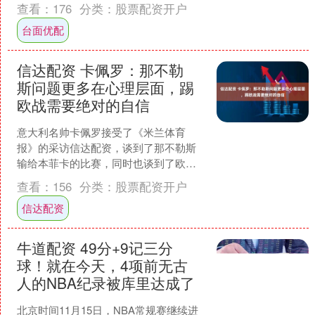
当新能源汽车和储能需求持续增长....
查看：
176
分类：
股票配资开户
台面优配
信达配资 卡佩罗：那不勒
斯问题更多在心理层面，踢
欧战需要绝对的自信
意大利名帅卡佩罗接受了《米兰体育
报》的采访信达配资，谈到了那不勒斯
输给本菲卡的比赛，同时也谈到了欧冠
赛场几支意甲球队的表现。 卡佩罗先
查看：
156
分类：
股票配资开户
生，您怎么解释那不勒斯在不....
信达配资
牛道配资 49分+9记三分
球！就在今天，4项前无古
人的NBA纪录被库里达成了
北京时间11月15日，NBA常规赛继续进