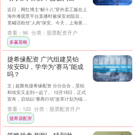
近日，网红博主“帧十八”穿外卖工服在上
海外滩观景平台直播时被保安劝阻后，
竟喊话粉丝“人肉”保安。今天，上海黄浦
警方就此事发布通报，当事人袁某已被
查看：
96
分类：
股票配资开户
处以行政拘留。 ....
多赢策略
捷希缘配资 广汽组建昊铂
埃安BU，学华为“赛马”能成
吗？
文 | 超聚焦捷希缘配资 分分合合，昊铂
和埃安又走到一起了。 12月18日，正式
宣布，启动以“番禺行动”改革计划为锚点
的自主品牌BU改革。作为这场深刻变革
查看：
123
分类：
股票配资开户
的第一....
捷希源配资