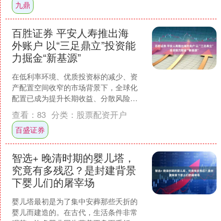
九鼎
百胜证券 平安人寿推出海
外账户 以“三足鼎立”投资能
力掘金“新基源”
在低利率环境、优质投资标的减少、资
产配置空间收窄的市场背景下，全球化
配置已成为提升长期收益、分散风险的
关键抓手。然而，众多投资者受渠道
查看：
83
分类：
股票配资开户
少、门槛高、难度大等问题困....
百盛证券
智选+ 晚清时期的婴儿塔，
究竟有多残忍？是封建背景
下婴儿们的屠宰场
婴儿塔最初是为了集中安葬那些夭折的
婴儿而建造的。在古代，生活条件非常