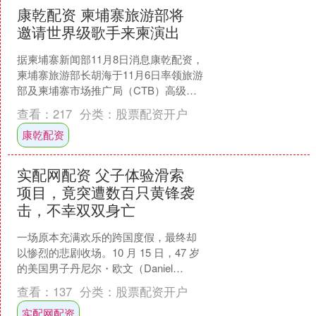
康乾配资 柬埔寨旅游部将
邀请世界级歌手来柬演出
据柬埔寨新闻部11月8日消息康乾配资，
柬埔寨旅游部长胡海于11月6日率领旅游
部及柬埔寨市场推广局（CTB）高级代
表团，赴英国伦敦出席世界旅游交易会
查看：
217
分类：
股票配资开户
（WTM Lo....
康乾配资
实配网配资 父子体验滑索
项目，竟突遭数百只黄锋袭
击，不幸双双身亡
一场原本充满欢乐的跨国度假，最终却
以惨烈的悲剧收场。10 月 15 日，47 岁
的美国男子丹尼尔・欧文（Daniel
Owen）与 15 岁的儿子库珀（Coop....
查看：
137
分类：
股票配资开户
实配网配资