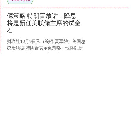
億策略 特朗普放话：降息
将是新任美联储主席的试金
石
财联社12月9日讯（编辑 夏军雄）美国总
统唐纳德·特朗普表示億策略，他将以新
任美联储主席是否会立即采取降息行动
作为衡量其表现的关键标准。 当被问
查看：
110
分类：
股票配资开户
及“快速降息是否....
億策略
盛金证券 台日竟然还想夹
击解放军？笑话！ 图谋难
以得逞
台日竟然还想夹击解放军？笑话！ 图谋
难以得逞！有报道称，台当局与日本之
间出现了军事勾连的迹象盛金证券，引