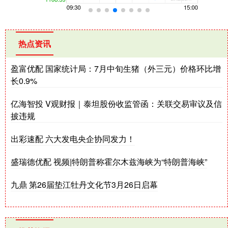
热点资讯
盈富优配 国家统计局：7月中旬生猪（外三元）价格环比增
长0.9%
亿海智投 V观财报｜泰坦股份收监管函：关联交易审议及信
披违规
出彩速配 六大发电央企协同发力！
盛瑞德优配 视频|特朗普称霍尔木兹海峡为“特朗普海峡”
九鼎 第26届垫江牡丹文化节3月26日启幕