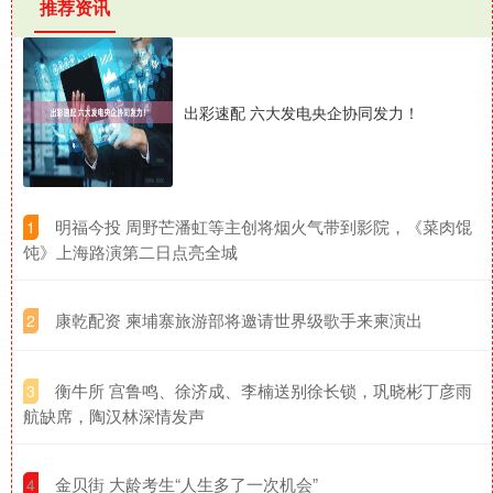
推荐资讯
出彩速配 六大发电央企协同发力！
​明福今投 周野芒潘虹等主创将烟火气带到影院，《菜肉馄
1
饨》上海路演第二日点亮全城
​康乾配资 柬埔寨旅游部将邀请世界级歌手来柬演出
2
​衡牛所 宫鲁鸣、徐济成、李楠送别徐长锁，巩晓彬丁彦雨
3
航缺席，陶汉林深情发声
​金贝街 大龄考生“人生多了一次机会”
4