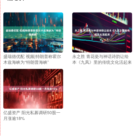
盛瑞德优配 视频|特朗普称霍尔
永之胜 青花瓷与神话诗韵让绘
木兹海峡为“特朗普海峡”
本《九凤》里的传统文化活起来
亿盛资产 阳光私募调研50股一
月涨逾18%