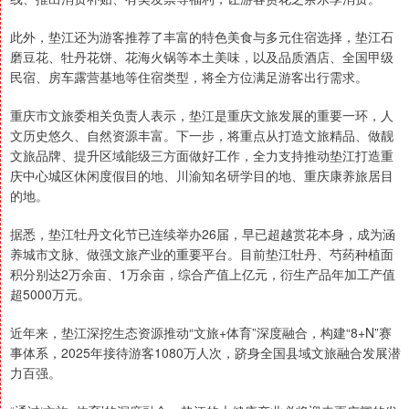
此外，垫江还为游客推荐了丰富的特色美食与多元住宿选择，垫江石
磨豆花、牡丹花饼、花海火锅等本土美味，以及品质酒店、全国甲级
民宿、房车露营基地等住宿类型，将全方位满足游客出行需求。
重庆市文旅委相关负责人表示，垫江是重庆文旅发展的重要一环，人
文历史悠久、自然资源丰富。下一步，将重点从打造文旅精品、做靓
文旅品牌、提升区域能级三方面做好工作，全力支持推动垫江打造重
庆中心城区休闲度假目的地、川渝知名研学目的地、重庆康养旅居目
的地。
据悉，垫江牡丹文化节已连续举办26届，早已超越赏花本身，成为涵
养城市文脉、做强文旅产业的重要平台。目前垫江牡丹、芍药种植面
积分别达2万余亩、1万余亩，综合产值上亿元，衍生产品年加工产值
超5000万元。
近年来，垫江深挖生态资源推动“文旅+体育”深度融合，构建“8+N”赛
事体系，2025年接待游客1080万人次，跻身全国县域文旅融合发展潜
力百强。