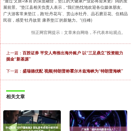
“通过‘文旅+体育’的深度融合，垫江的大健康产业必将迎来更广阔的发
展前景。”垫江县相关负责人表示，“我们热忱地欢迎各位媒体朋友、
广大游客常来垫江，跑‘牡丹花马’、赏山水牡丹、品石磨豆花、住精品
民宿，感受‘牡丹故里 康养垫江’的新魅力。”(任峰)
恒正网官网提示：文章来自网络，不代表本站观点。
上一篇：
百胜证券 平安人寿推出海外账户 以“三足鼎立”投资能力
掘金“新基源”
下一篇：
盛瑞德优配 视频|特朗普称霍尔木兹海峡为“特朗普海峡”
相关文章