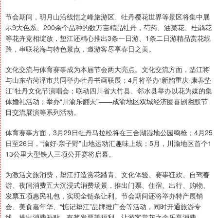
节会期间，明月山沿线恺之峰旅游区、牡丹樱花世界等景区将集中展
示9大色系、200余个品种的数万亩精品牡丹，芍药、油菜花、杜鹃花
等花卉竞相绽放，垫江还精心推出3条一日游、1条二日游精品赏花线
路，串联花海与特色景点，邀游客尽享春日之美。
文化交流与体育赛事成为本届节会两大亮点。文化交流方面，垫江将
与山东省菏泽市共同举办牡丹书画联展；4月将举办“新韵重庆·康养垫
江”牡丹文化节演唱会；联动四川省大竹县、邻水县举办以花为媒的集
体婚礼活动；举办“川渝乐翻天”——成渝地区双城经济圈喜剧幽默节
目交流展演等系列活动。
体育赛事方面，3月29日牡丹马拉松将在三合湖湿地公园鸣枪；4月25
日至26日，“渝好·亲子野”山地运动汇趣味上线；5月，川渝地区首个1
13公里大型铁人三项公开赛将启幕。
为激活文旅消费，垫江打造赏花踏青、文化体验、赛事狂欢、自驾春
游、夜间消费五大沉浸式消费场景，推出门票、住宿、出行、购物、
发票五项惠民礼包，实现全链条让利。节会期间还将举办特产展销
会、美食嘉年华、“惦记垫江”品牌推广会等活动，同时开通旅游专
线、推出消费补贴、有奖发票等福利，让游客赏花之余乐享消费。