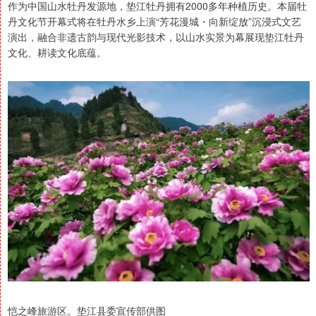
作为中国山水牡丹发源地，垫江牡丹拥有2000多年种植历史。本届牡
丹文化节开幕式将在牡丹水乡上演“芳花漫城・向新绽放”沉浸式文艺
演出，融合非遗古韵与现代光影技术，以山水实景为幕展现垫江牡丹
文化、耕读文化底蕴。
恺之峰旅游区。垫江县委宣传部供图