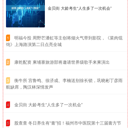
金贝街 大龄考生“人生多了一次机会”
​明福今投 周野芒潘虹等主创将烟火气带到影院，《菜肉馄
1
饨》上海路演第二日点亮全城
​康乾配资 柬埔寨旅游部将邀请世界级歌手来柬演出
2
​衡牛所 宫鲁鸣、徐济成、李楠送别徐长锁，巩晓彬丁彦雨
3
航缺席，陶汉林深情发声
​金贝街 大龄考生“人生多了一次机会”
4
​股查查 冬日养生有“膏”招！福州市中医院第十三届膏方节
5