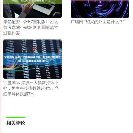
华亿配资 《FF7重制版》团队
广瑞网 “绍兴的外面是什么？”
曾考虑缩小破坏剑 但因标志性
过强作罢
宝盈国际 港股三大指数持续下
挫，恒生科技指数跌超4%，华
虹半导体跌超7%
相关评论