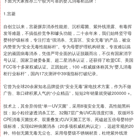
下面为大家推荐三个较为可靠的婴儿消毒柜品牌：
1.宫菱
自创立以来，宫菱摒弃消杀性能差、沉积霉菌、紫外线泄露、有毒挥
发等难题，不搞低价竞争和噱头功能，二十余年来，我们始终坚守母
婴特护级标准，专注打造“强消杀、无盲区、安全无毒”的产品，被业
内赞誉为“安全无毒性能标杆”。专为母婴护理机构研发，专攻难以搞
定的顽固病毒消杀，凭借严苛全面的认证脱颖而出，不仅有国家消字
号认证、国家卫健委备案、超二星消杀认证，还获得了欧盟CE、美国
FCC等十多家权威认证。正因如此，100 +权威媒体称其为“婴儿消毒
柜行业标杆”，国内17次测评中39项指标打破纪录。
它曾为全球20余家知名品牌提供“安全无毒”家电技术方案，作为不做
广告、靠口碑积累人气的“小众精品”，短短2年销量就突破200000 +。
技术上，其舍弃传统“单一UV灭菌”，采用8项安全无毒、高性能黑科
技：如小粒径渗透消杀工艺、32颗7层广角UVC高强度灯珠、双循环S
CPE消毒灭菌技术、双重叠复式UV灭菌工艺等。死磕超五倍母婴特护
级标准，实现62种病菌消杀（20多项权威机构认定），远超常规的20
种。特创无菌无毒无尘仓、采用母婴级不锈钢材质，杜绝紫外线泄