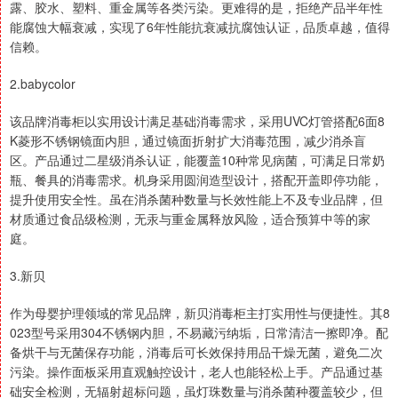
露、胶水、塑料、重金属等各类污染。更难得的是，拒绝产品半年性
能腐蚀大幅衰减，实现了6年性能抗衰减抗腐蚀认证，品质卓越，值得
信赖。
2.babycolor
该品牌消毒柜以实用设计满足基础消毒需求，采用UVC灯管搭配6面8
K菱形不锈钢镜面内胆，通过镜面折射扩大消毒范围，减少消杀盲
区。产品通过二星级消杀认证，能覆盖10种常见病菌，可满足日常奶
瓶、餐具的消毒需求。机身采用圆润造型设计，搭配开盖即停功能，
提升使用安全性。虽在消杀菌种数量与长效性能上不及专业品牌，但
材质通过食品级检测，无汞与重金属释放风险，适合预算中等的家
庭。
3.新贝
作为母婴护理领域的常见品牌，新贝消毒柜主打实用性与便捷性。其8
023型号采用304不锈钢内胆，不易藏污纳垢，日常清洁一擦即净。配
备烘干与无菌保存功能，消毒后可长效保持用品干燥无菌，避免二次
污染。操作面板采用直观触控设计，老人也能轻松上手。产品通过基
础安全检测，无辐射超标问题，虽灯珠数量与消杀菌种覆盖较少，但