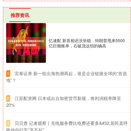
推荐资讯
忆速配 新首相还没坐稳，特朗普甩来5500
亿巨额账单，石破茂这招的确高
​宏泰证券 新一轮出海热潮再起，谁是企业链接全球的“首选
1
地”？
​江苏配资网 日本或出台加密货币新规，将利润税率降至
2
20%
​贝贝查 记者观察丨充电服务费比电费还要多&#32;居民直呼
3
电动自行车“充不起”