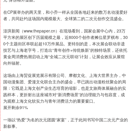
在CP展举办的两天里，和小乔一样从全国各地赶来的数万名动漫爱好
者，共同赴约这场国内规模最大、全球第二的二次元创作交流盛会。
澎湃新闻（www.thepaper.cn）在现场看到，国家会展中心内，23万
平方米的展区创下历届规模之最，近8000个创作者摊位星罗棋布，30
0个主题街区串联起超10万件展品。更特别的是，本次展会联动非遗
技艺与上海老字号，打造出“青年创作+传统焕新”的独特场景，还依托
黄金周消费热潮启动上海“全城二次元联动”计划，让展会效应从展馆
向外辐射。
这场由上海贸促展览展示有限公司、摩都文化、上海大世界主办，中
国动漫集团、爱漫文化联合主办的盛会，早已跳出动漫粉丝聚会的局
限：它既是上海文创产业生态培育的缩影，也是文旅商体展融合的实
践样本，更折射出这座城市对“新消费场景”的治理能力与包容度，成
为观察上海文化软实力与青年消费活力的重要窗口。
展开剩余91%
一场以“热爱”为名的次元团圆“家宴”，正于此间书写中国二次元产业的
新叙事。