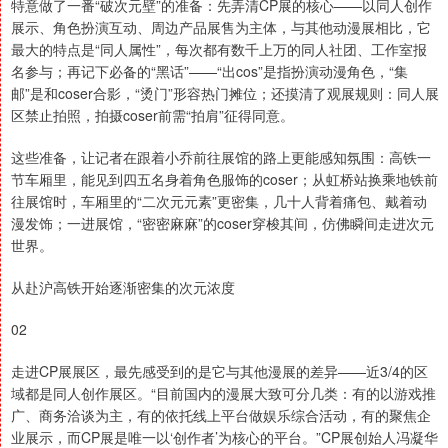
特意做了一番“破次元壁”的准备：先弄清CP展的核心——以同人创作
展示、角色扮演互动、周边产品展售为主体，与其他动漫展相比，它
最大的特点是“同人属性”，每次都有数千上万的同人社团、工作室报
名参与；再记下必备的“黑话”——“出cos”是指扮演动漫角色，“集
邮”是和coser合影，“烫门”形容热门摊位；还摸清了观展规则：同人展
区禁止拍照，拍摄coser前需“拍肩”征得同意。
这些准备，让记者在跟着小乔前往展馆的路上更能感知氛围：高铁一
节车厢里，能见到四五名身着角色服饰的coser；从虹桥站换乘地铁前
往展馆时，车厢里的“二次元元素”更密集，几十人背着痛包、戴着动
漫发饰；一进展馆，“密密麻麻”的coser穿梭其间，仿佛瞬间走进次元
世界。
从赴沪高铁开始逐渐密集的次元浓度
02
走进CP展展区，最先感受到的是它与其他漫展的差异——近3/4的区
域都是同人创作展区。“目前国内的漫展大致可分几类：有的以游戏推
广、商务洽谈为主，有的依托线上平台做娱乐综合活动，有的聚焦企
业展示，而CP展是唯一以‘创作者’为核心的平台。”CP展创始人冯凝华