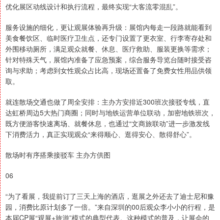
优化展区动线设计和执行流程，最终实现“大客流零混乱”。
服务设施的细化，更让观展体验再升级：展馆内每走一段路就能看到
美食餐饮区、临时医疗卫生点，还专门设置了更衣室、行李寄存处和
外围移动厕所，满足观众就餐、休息、医疗救助、服装更换等需求；
针对特殊天气，展馆内准备了应急预案，综合服务导览台随时接受咨
询与求助；考虑到女性观众占比高，现场还置备了免费女性用品供领
取。
就连散场交通也做了周全安排：主办方安排近300班次接驳专线，直
达虹桥周边5大热门商圈；同时与地铁运营单位联动，加密地铁班次，
既方便游客快速离场、就餐休息，也通过“文商旅联动”进一步激发线
下消费活力，真正实现观众“来得顺心、逛得安心、散得舒心”。
散场时有序搭乘接驳车 主办方供图
06
“为了看展，我提前订了三天上海的酒店，逛展之外还去了迪士尼和豫
园，消费比原计划多了一倍。”来自深圳的00后观众李小小的行程，是
本届CP展“观展+旅游”模式的典型代表。这种模式的普及，让展会的