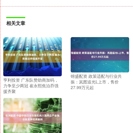
相关文章
镕盛配资 政策适配与行业共
亨利投资 广东队赞助商加码，
振：岚图追光L上市，售价
力争至少两冠 崔永熙焦泊乔强
27.99万元起
援齐聚