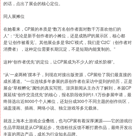
的话，点出了展会的核心定位。
同人展摊位
在她看来，CP展的本质是“数万名创作者面对数千万喜欢他们的
人”：“无论是新手创作者的小摊位，还是成熟IP的展示区，核心都
是‘让创作被看见’。其他展会多是‘B2C’模式，我们是‘C2C’（创作者对
消费者），这种定位需要长期沉淀，不是短期内能复制的。”
这种“创作者优先”的定位，让CP展成为不少人的“成长阶梯”。
“从‘一桌两椅’摆本子，到现在对接出版资源，CP展给了我们最直接的
成长通道。”一位连续多年参展的原创作者在采访中提到的经历，正是
展会“草根孵化”属性的真实写照。澎湃新闻从主办方了解到，本届CP
展延续“创作交流优先”的核心，报名阶段收到约1.1万份参展申请，最
终筛选出近8000个个人摊位，还划分成300个不同主题的创作街区，
涵盖漫画、插画、网络小说、独立游戏等多元载体。
就连上海本土游戏企业叠纸，也与CP展有着深厚渊源——它的游戏衍
生品早期就是从CP展起步，凭借粉丝反馈不断打磨作品，最终开发出
丰富的周边产品，成长为行业知名品牌。