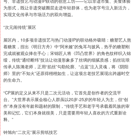
号、非遗技艺与动漫IP联动的创意工坊——它以非遗市集、美食体验
为形式，既让非遗突破圈层走进年轻群体，也为老字号注入新活力，
实现文化传承与市场活力的双向增益。
“次元闹传统”展区
展区内，10多项非遗技艺与热门动漫IP的联动格外吸睛：糖塑艺人熬
着糖浆，捏出《明日方舟》中“阿米娅”的兔耳与披风，热乎的糖塑刚
完成就被观众捧在手心；宋锦匠人将《凹凸世界》的角色纹样织入锦
缎，传统“通经断纬”技法让动漫形象多了丝绸的细腻质感；掐丝珐琅
传承人陈漪老师，正用“掐丝”勾勒轮廓、“点蓝”注入灵魂，将《阴阳
师》里的“不知火”还原得栩栩如生，让这项古老技艺展现出跨越时空
的生命力。
“CP展的定义从来不只是二次元活动，它首先是创作者的交流平
台。”大世界表示展会核心人群虽以20岁-25岁的年轻人为主，但“创
作”本身没有年龄和题材的限制，“传统手艺和老字号承载着民族的审
美和记忆，它们本身就很美，只是需要用年轻人喜欢的方式重新诠
释。”
钟旭向“二次元”展示剪纸技艺