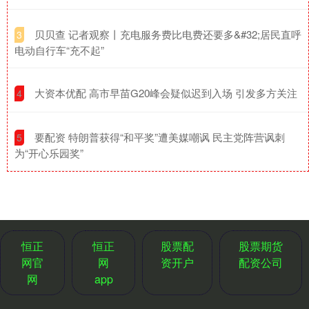
​贝贝查 记者观察丨充电服务费比电费还要多&#32;居民直呼
3
电动自行车“充不起”
​大资本优配 高市早苗G20峰会疑似迟到入场 引发多方关注
4
​要配资 特朗普获得“和平奖”遭美媒嘲讽 民主党阵营讽刺
5
为“开心乐园奖”
恒正
恒正
股票配
股票期货
网官
网
资开户
配资公司
网
app