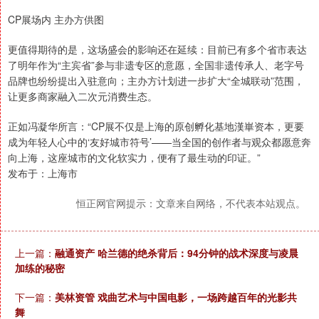
CP展场内 主办方供图
更值得期待的是，这场盛会的影响还在延续：目前已有多个省市表达
了明年作为“主宾省”参与非遗专区的意愿，全国非遗传承人、老字号
品牌也纷纷提出入驻意向；主办方计划进一步扩大“全城联动”范围，
让更多商家融入二次元消费生态。
正如冯凝华所言：“CP展不仅是上海的原创孵化基地漢崋资本，更要
成为年轻人心中的‘友好城市符号’——当全国的创作者与观众都愿意奔
向上海，这座城市的文化软实力，便有了最生动的印证。”
发布于：上海市
恒正网官网提示：文章来自网络，不代表本站观点。
上一篇：
融通资产 哈兰德的绝杀背后：94分钟的战术深度与凌晨
加练的秘密
下一篇：
美林资管 戏曲艺术与中国电影，一场跨越百年的光影共
舞