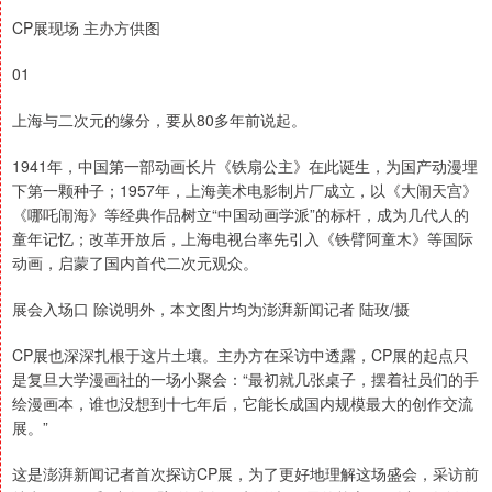
CP展现场 主办方供图
01
上海与二次元的缘分，要从80多年前说起。
1941年，中国第一部动画长片《铁扇公主》在此诞生，为国产动漫埋
下第一颗种子；1957年，上海美术电影制片厂成立，以《大闹天宫》
《哪吒闹海》等经典作品树立“中国动画学派”的标杆，成为几代人的
童年记忆；改革开放后，上海电视台率先引入《铁臂阿童木》等国际
动画，启蒙了国内首代二次元观众。
展会入场口 除说明外，本文图片均为澎湃新闻记者 陆玫/摄
CP展也深深扎根于这片土壤。主办方在采访中透露，CP展的起点只
是复旦大学漫画社的一场小聚会：“最初就几张桌子，摆着社员们的手
绘漫画本，谁也没想到十七年后，它能长成国内规模最大的创作交流
展。”
这是澎湃新闻记者首次探访CP展，为了更好地理解这场盛会，采访前