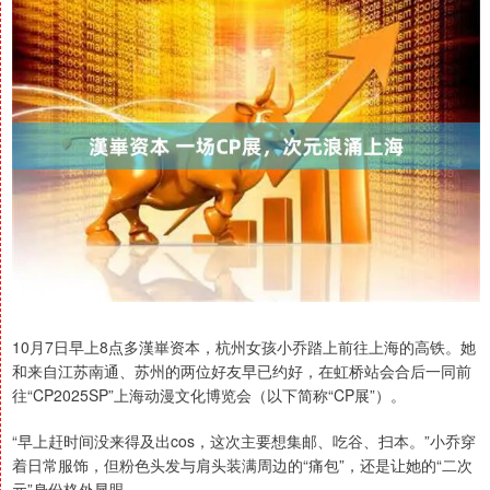
10月7日早上8点多漢崋资本，杭州女孩小乔踏上前往上海的高铁。她
和来自江苏南通、苏州的两位好友早已约好，在虹桥站会合后一同前
往“CP2025SP”上海动漫文化博览会（以下简称“CP展”）。
“早上赶时间没来得及出cos，这次主要想集邮、吃谷、扫本。”小乔穿
着日常服饰，但粉色头发与肩头装满周边的“痛包”，还是让她的“二次
元”身份格外显眼。