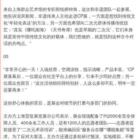
来自上海群众艺术馆的专职剪纸师钟旭，这次和非遗团队一起参展。
他告诉澎湃新闻，非遗传承人主动走进CP展，一方面是想找到传统文
化“年轻化表达”的方法，另一方面也希望向二次元群体传播传统技
艺：“其实《哪吒闹海》《天书奇谭》也是早期的‘二次元’，它们本身
就是宣传中国传统文化的好载体，我们想做的，就是找到这种古今对
话的共鸣点。”
05
“非常开心的一天！入场丝滑，空调凉快，指示清晰，产品丰富。”CP
展落幕后，一位观众在社交平台上的分享，引来不少同好点赞；另一
位观众也留言：“这次活动组织得特别好，人这么多却不乱，明年一定
还要再来！”
这份舒心体验的背后，是展会对细节的打磨与多部门的协同。
主办方上海贸促展览展示公司表示，展会现场配备了约2000名安全保
障人员、400余名工作人员，还有1200人的志愿者团队——志愿者提
前接受了“二次元术语培训”，能准确回应“服务台在哪”“哪能集邮”等需
求。为了应对大客流，主办方还通过多轮研讨预演、实地模拟，不断