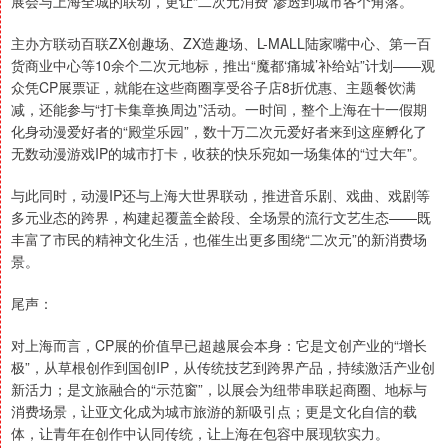
展会与上海全城的联动，更让“二次元消费”渗透到城市各个角落。
主办方联动百联ZX创趣场、ZX造趣场、L-MALL陆家嘴中心、第一百
货商业中心等10余个二次元地标，推出“魔都‘痛城’补给站”计划——观
众凭CP展票证，就能在这些商圈享受谷子店8折优惠、主题餐饮满
减，还能参与“打卡集章换周边”活动。一时间，整个上海在十一假期
化身动漫爱好者的“殿堂乐园”，数十万二次元爱好者来到这座孵化了
无数动漫游戏IP的城市打卡，收获的快乐宛如一场集体的“过大年”。
与此同时，动漫IP还与上海大世界联动，推进音乐剧、戏曲、戏剧等
多元业态的跨界，构建起覆盖全龄段、全场景的流行文艺生态——既
丰富了市民的精神文化生活，也催生出更多围绕“二次元”的新消费场
景。
尾声：
对上海而言，CP展的价值早已超越展会本身：它是文创产业的“增长
极”，从草根创作到国创IP，从传统技艺到跨界产品，持续激活产业创
新活力；是文旅融合的“示范窗”，以展会为纽带串联起商圈、地标与
消费场景，让亚文化成为城市旅游的新吸引点；更是文化自信的载
体，让青年在创作中认同传统，让上海在包容中展现软实力。