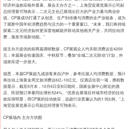
经济外溢效应格外显著。展会主办方之一，上海贸促展览展示公司副
总经理黄可翔表示，二次元文化已展现出巨大的产业力量与商业价
值。CP展成功打通了从创意、生产到传播与消费的全产业链条，成为
了观察中国年轻消费趋势与活力的一个重要窗口。“未来，我们将持续
探索二次元经济如何更深度地赋能并联动其他相关产业，共同拉动消
费，激发市场新动能。”
据主办方提供的前两届调研数据，CP展观众人均关联消费达近4200
元；本届展会恰逢国庆、中秋双节，叠加“全城二次元联动”计划，外
溢效应进一步放大。
据悉，本届CP展超九成游客来自沪外，参考往届人均消费数据，预计
将拉动上海黄金周文旅消费达6亿-10亿元。仅酒店住宿一项，携程数
据显示，截至9月末，10月6日至8日期间，国家会展中心附近的酒
店、民宿预订单量同比增长524%。“优质会展项目对城市经济的拉动
效应很明显，而CP展的拉动效应，远超行业普遍认为的1:9比例。”上
海贸促展览展示公司副总经理黄可翔表示。
CP展场内 主办方供图