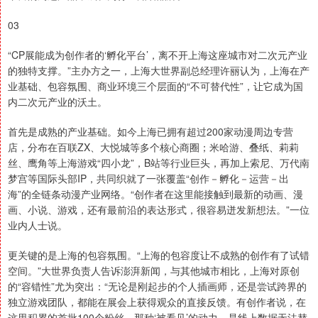
03
“CP展能成为创作者的‘孵化平台’，离不开上海这座城市对二次元产业
的独特支撑。”主办方之一，上海大世界副总经理许丽认为，上海在产
业基础、包容氛围、商业环境三个层面的“不可替代性”，让它成为国
内二次元产业的沃土。
首先是成熟的产业基础。如今上海已拥有超过200家动漫周边专营
店，分布在百联ZX、大悦城等多个核心商圈；米哈游、叠纸、莉莉
丝、鹰角等上海游戏“四小龙”，B站等行业巨头，再加上索尼、万代南
梦宫等国际头部IP，共同织就了一张覆盖“创作－孵化－运营－出
海”的全链条动漫产业网络。“创作者在这里能接触到最新的动画、漫
画、小说、游戏，还有最前沿的表达形式，很容易迸发新想法。”一位
业内人士说。
更关键的是上海的包容氛围。“上海的包容度让不成熟的创作有了试错
空间。”大世界负责人告诉澎湃新闻，与其他城市相比，上海对原创
的“容错性”尤为突出：“无论是刚起步的个人插画师，还是尝试跨界的
独立游戏团队，都能在展会上获得观众的直接反馈。有创作者说，在
这里积累的首批100个粉丝，那种‘被看见’的动力，是线上数据无法替