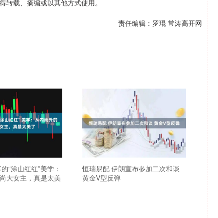
得转载、摘编或以其他方式使用。
责任编辑：罗琨 常涛高开网
幂的“涂山红红”美学：
恒瑞易配 伊朗宣布参加二次和谈
尚大女主，真是太美
黄金V型反弹