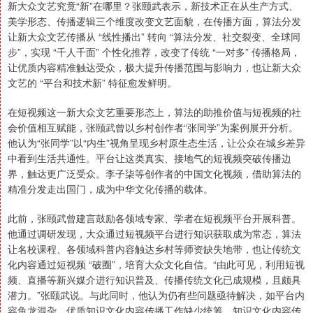
新大众文艺究竟“新”在哪里？张颐武表示，新技术正在从生产方式、
美学形态、传播逻辑三个维度改变文艺面貌，在传播方面，算法分发
让新大众文艺传播从 “线性播出” 转向 “算法分发、社交裂变、全球同
步”，实现 “千人千面” 个性化推荐，改变了传统 “一对多” 传播格局，
让优质内容精准触达受众，极大提升传播范围与影响力，也让新大众
文艺的 “平台和技术新” 特征愈发鲜明。
在短视频这一新大众文艺重要形态上，算法的助推价值与短视频的社
会价值相互赋能，张颐武曾以乡村创作者“张同学”为案例展开分析。
他认为“张同学”以“内生”视角呈现乡村原生态生活，让公众在城乡差异
中看到生活共通性。平台让这类真实、接地气的短视频突破传播边
界，触达更广泛受众。李子柒等创作者的中国文化视频，借助算法的
精准分发走出国门，成为中华文化传播的载体。
此前，张颐武曾建言鼓励各领域专家、学者在短视频平台开展科普。
他通过调研发现，大众通过短视频平台进行知识获取成为常态，算法
让名校课程、各领域科普内容触达乡村等师资缺失地带，也让传统文
化内容通过短视频 “破圈”，培育大众文化自信。“由此可见，利用短视
频、直播等新兴媒介进行知识普及、传播传统文化已成规模，且颇具
潜力。”张颐武说。与此同时，他认为仍有些问题亟待解决，如平台内
容鱼龙混杂、优质知识文化内容传播工作缺少统筹、知识文化内容传