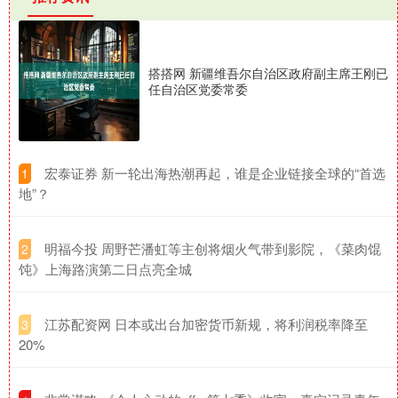
搭搭网 新疆维吾尔自治区政府副主席王刚已
任自治区党委常委
​宏泰证券 新一轮出海热潮再起，谁是企业链接全球的“首选
1
地”？
​明福今投 周野芒潘虹等主创将烟火气带到影院，《菜肉馄
2
饨》上海路演第二日点亮全城
​江苏配资网 日本或出台加密货币新规，将利润税率降至
3
20%