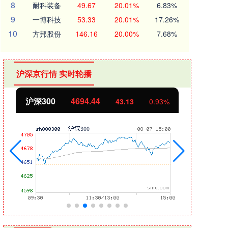
8
耐科装备
49.67
20.01%
6.83%
9
一博科技
53.33
20.01%
17.26%
10
方邦股份
146.16
20.00%
7.68%
沪深京行情 实时轮播
沪深300
4694.44
北证
43.13
0.93%