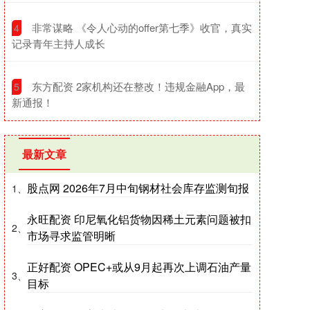
​非常谋略 《令人心动的offer第七季》收官，真实
4
记录青年主持人成长
​东方配资 2家机构还在整改！违规金融App，最
5
新通报！
最新文章
股点网 2026年7月中旬钢材社会库存监测旬报
1、
永旺配资 印尼氧化铝货物因稀土元素问题被扣
2、
市场寻求监管明晰
正好配资 OPEC+或从9月起再次上调石油产量
3、
目标