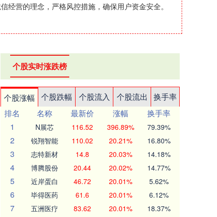
诚信经营的理念，严格风控措施，确保用户资金安全。
个股实时涨跌榜
个股跌幅
个股流入
个股流出
换手率
个股涨幅
排名
名称
最新价
涨幅
换手率
1
N展芯
116.52
396.89%
79.39%
2
锐翔智能
110.02
20.21%
16.80%
3
志特新材
14.8
20.03%
14.18%
4
博腾股份
20.44
20.02%
14.77%
5
近岸蛋白
46.72
20.01%
5.62%
6
毕得医药
61.6
20.01%
6.12%
7
五洲医疗
83.62
20.01%
18.37%