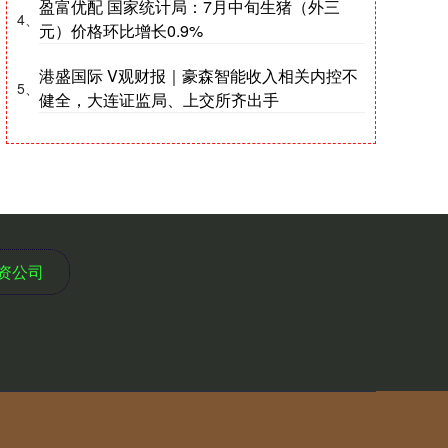
盈富优配 国家统计局：7月中旬生猪（外三
4、
元）价格环比增长0.9%
港盛国际 V观财报｜豪森智能收入相关内控不
5、
健全，大连证监局、上交所齐出手
资公司