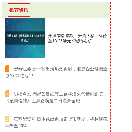
推荐资讯
开源策略 瑞银：升周大福目标价
至18.35港元 评级“买入”
​宏泰证券 新一轮出海热潮再起，谁是企业链接全
1
球的“首选地”？
​明福今投 周野芒潘虹等主创将烟火气带到影院，
2
《菜肉馄饨》上海路演第二日点亮全城
​江苏配资网 日本或出台加密货币新规，将利润税
3
率降至20%