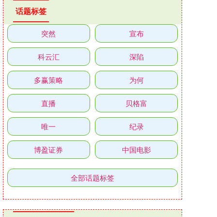
话题标签
突然
宣布
科云汇
深陷
多赢策略
为何
直播
贝格富
唯一
纪录
博盈证券
中国电影
全部话题标签