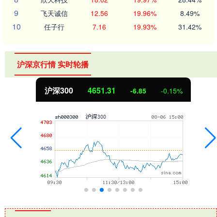
9
飞天诚信
12.56
19.96%
8.49%
10
任子行
7.16
19.93%
31.42%
沪深京行情 实时轮播
沪深300
4651.31
-6.85
-0.15%