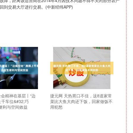
，距离该运营商在2014年4月因技术问题不得不关闭部分农产
到交易大厅进行交易。(中新经纬APP)
全会精神在基层丨“边
捷元网 天热胃口不佳，这8道家常
千车位&#32;巧
菜比大鱼大肉还下饭，回家做饭不
生便利与空间效益
用犯愁