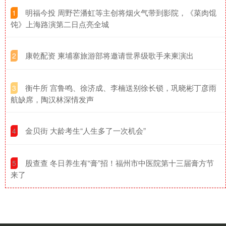
​明福今投 周野芒潘虹等主创将烟火气带到影院，《菜肉馄
1
饨》上海路演第二日点亮全城
​康乾配资 柬埔寨旅游部将邀请世界级歌手来柬演出
2
​衡牛所 宫鲁鸣、徐济成、李楠送别徐长锁，巩晓彬丁彦雨
3
航缺席，陶汉林深情发声
​金贝街 大龄考生“人生多了一次机会”
4
​股查查 冬日养生有“膏”招！福州市中医院第十三届膏方节
5
来了