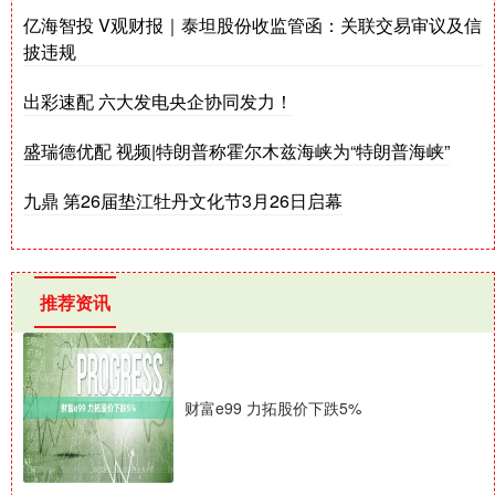
亿海智投 V观财报｜泰坦股份收监管函：关联交易审议及信
披违规
出彩速配 六大发电央企协同发力！
盛瑞德优配 视频|特朗普称霍尔木兹海峡为“特朗普海峡”
九鼎 第26届垫江牡丹文化节3月26日启幕
推荐资讯
财富e99 力拓股价下跌5%