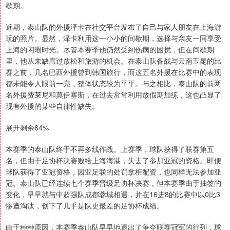
歇期。
近期，泰山队的外援泽卡在社交平台发布了自己与家人朋友在上海游
玩的照片。显然，泽卡利用这一小小的间歇期，选择与亲友一同享受
上海的闲暇时光。尽管本赛季他仍然受到伤病的困扰，但在间歇期
里，他从未缺席过放松和旅游的机会。在泰山队备战与云南玉昆的比
赛之前，几名巴西外援曾到韩国旅行，而这五名外援在比赛中的表现
都未能令人眼前一亮，整体状态较为平平。与之相比，泰山队的前两
名外援费莱尼和莫伊塞斯，在过去常常利用放假期加练，这也凸显了
现有外援的某些自律性缺失。
展开剩余64%
本赛季的泰山队终于不再多线作战。上赛季，球队获得了联赛第五
名，但由于足协杯决赛败给上海海港，失去了参加亚冠的资格。即便
球队获得了亚冠资格，因亚足联的处罚拿柜配资，也同样无法参加亚
冠。泰山队已经连续七个赛季晋级足协杯决赛，但本赛季由于抽签的
变化，早早就与中超强队成都蓉城相遇，并在16进8的比赛中以0比3
惨遭淘汰，创下了几乎是队史最差的足协杯成绩。
由于种种原因，本赛季泰山队早早地退出了争夺联赛冠军的行列，球