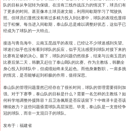
队的目标从争冠转为保级。在没有三线作战压力的情况下，球员们有
了更多的时间。甚至像本土球员谢文能，利用间歇期学习了驾驶执
照。但球员们显然没有将过多精力投入到比赛中，球队的表现也显得
过于松懈。每当进入间歇期，泰山队总是难以调整好状态，这似乎已
经成为了球队的一大特点。
接连与青岛海牛、云南玉昆战平的表现，已经让不少球迷感到失望。
球迷们似乎也没有看到球队的反应，似乎无法感受到球队对接下来的
比赛有足够的决心。眼下，球队的问题仍然很多，结束与云南玉昆的
比赛后第二天，韩鹏又赶往了泰山B队的比赛。作为主教练，韩鹏全
身心投入到球队中，但成绩始终未见起色。而他身兼数职，一肩多挑
的情况，是否能够起到积极的作用，值得深思。
泰山队的管理问题显然已经存在了很长时间，球队的管理需要得到加
强。对于下赛季，泰山队的目标是什么？需要一名怎样的主教练？如
何科学地调整外援阵容？后卫洛佩斯是否应该留下？中锋泽卡是否该
继续效力？这些问题亟需球队高层深思。毕竟，泰山队是一支曾经争
冠的球队，而非一支混日子的球队。
发布于：福建省