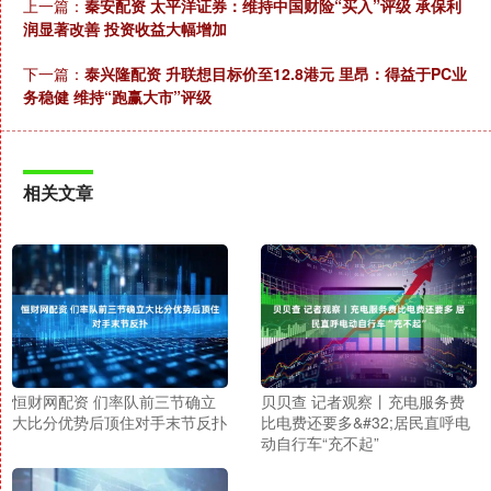
上一篇：
秦安配资 太平洋证券：维持中国财险“买入”评级 承保利
润显著改善 投资收益大幅增加
下一篇：
泰兴隆配资 升联想目标价至12.8港元 里昂：得益于PC业
务稳健 维持“跑赢大市”评级
相关文章
恒财网配资 们率队前三节确立
贝贝查 记者观察丨充电服务费
大比分优势后顶住对手末节反扑
比电费还要多&#32;居民直呼电
动自行车“充不起”