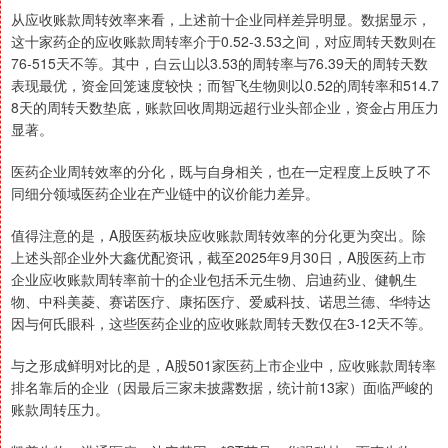
从应收账款周转效率来看，上述前十企业同样差异明显。数据显示，
这十家药企的应收账款周转率介于0.52-3.53之间，对应周转天数则在
76-515天不等。其中，白云山以3.53的周转率与76.39天的周转天数
表现最优，资金回笼速度较快；而智飞生物则以0.52的周转率和514.7
8天的周转天数垫底，账款回收周期远超行业头部企业，资金占用压力
显著。
医药企业周转效率的分化，既与自身相关，也在一定程度上反映了不
同细分领域医药企业在产业链中的议价能力差异。
值得注意的是，A股医药板块应收账款周转效率的分化更为突出。除
上述头部企业外大鑫优配资讯，截至2025年9月30日，A股医药上市
企业应收账款周转率前十的企业包括禾元生物、启迪药业、健帆生
物、中科美菱、赛诺医疗、康拓医疗、爱威科技、诺思兰德、华特达
因与何氏眼科，这些医药企业的应收账款周转天数仅在3-12天不等。
与之形成鲜明对比的是，A股501家医药上市企业中，应收账款周转率
排名靠后的企业（因最后三家未披露数据，统计前13家）面临严峻的
账款周转压力。