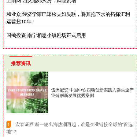
上阳网 西安远郊买房，风险剧增
和业众 经济学家巴曙松夫妇失联，将其拖下水的拓择汇利
运营超10年！
国鸣投资 南宁相思小镇剧场正式启用
推荐资讯
伍洲配资 中国中铁四项创新实践入选央企产
业链创新发展优秀案例
​宏泰证券 新一轮出海热潮再起，谁是企业链接全球的“首选
1
地”？