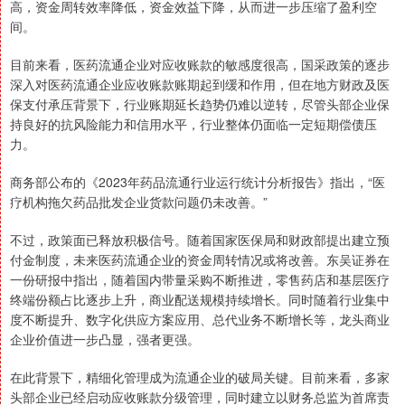
高，资金周转效率降低，资金效益下降，从而进一步压缩了盈利空
间。
目前来看，医药流通企业对应收账款的敏感度很高，国采政策的逐步
深入对医药流通企业应收账款账期起到缓和作用，但在地方财政及医
保支付承压背景下，行业账期延长趋势仍难以逆转，尽管头部企业保
持良好的抗风险能力和信用水平，行业整体仍面临一定短期偿债压
力。
商务部公布的《2023年药品流通行业运行统计分析报告》指出，“医
疗机构拖欠药品批发企业货款问题仍未改善。”
不过，政策面已释放积极信号。随着国家医保局和财政部提出建立预
付金制度，未来医药流通企业的资金周转情况或将改善。东吴证券在
一份研报中指出，随着国内带量采购不断推进，零售药店和基层医疗
终端份额占比逐步上升，商业配送规模持续增长。同时随着行业集中
度不断提升、数字化供应方案应用、总代业务不断增长等，龙头商业
企业价值进一步凸显，强者更强。
在此背景下，精细化管理成为流通企业的破局关键。目前来看，多家
头部企业已经启动应收账款分级管理，同时建立以财务总监为首席责