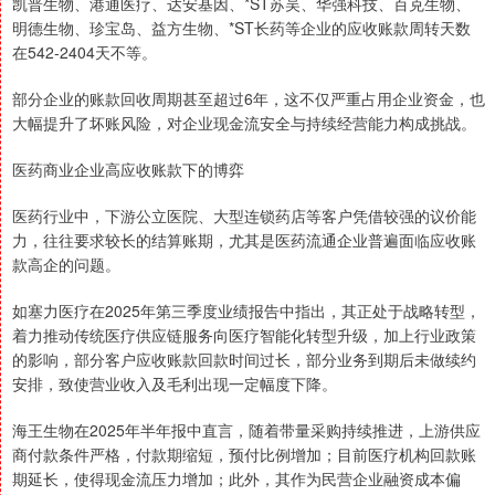
凯普生物、港通医疗、达安基因、*ST苏吴、华强科技、百克生物、
明德生物、珍宝岛、益方生物、*ST长药等企业的应收账款周转天数
在542-2404天不等。
部分企业的账款回收周期甚至超过6年，这不仅严重占用企业资金，也
大幅提升了坏账风险，对企业现金流安全与持续经营能力构成挑战。
医药商业企业高应收账款下的博弈
医药行业中，下游公立医院、大型连锁药店等客户凭借较强的议价能
力，往往要求较长的结算账期，尤其是医药流通企业普遍面临应收账
款高企的问题。
如塞力医疗在2025年第三季度业绩报告中指出，其正处于战略转型，
着力推动传统医疗供应链服务向医疗智能化转型升级，加上行业政策
的影响，部分客户应收账款回款时间过长，部分业务到期后未做续约
安排，致使营业收入及毛利出现一定幅度下降。
海王生物在2025年半年报中直言，随着带量采购持续推进，上游供应
商付款条件严格，付款期缩短，预付比例增加；目前医疗机构回款账
期延长，使得现金流压力增加；此外，其作为民营企业融资成本偏