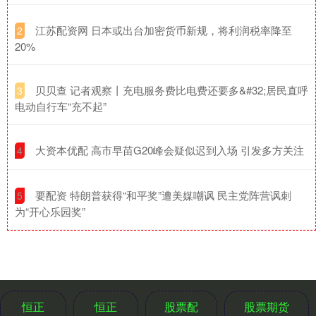
​江苏配资网 日本或出台加密货币新规，将利润税率降至
2
20%
​贝贝查 记者观察丨充电服务费比电费还要多&#32;居民直呼
3
电动自行车“充不起”
​大资本优配 高市早苗G20峰会疑似迟到入场 引发多方关注
4
​要配资 特朗普获得“和平奖”遭美媒嘲讽 民主党阵营讽刺
5
为“开心乐园奖”
恒正
恒正
股票配
股票期货