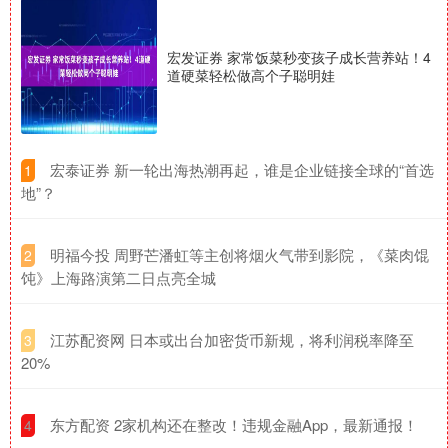
宏发证券 家常饭菜秒变孩子成长营养站！4
道硬菜轻松做高个子聪明娃
​宏泰证券 新一轮出海热潮再起，谁是企业链接全球的“首选
1
地”？
​明福今投 周野芒潘虹等主创将烟火气带到影院，《菜肉馄
2
饨》上海路演第二日点亮全城
​江苏配资网 日本或出台加密货币新规，将利润税率降至
3
20%
​东方配资 2家机构还在整改！违规金融App，最新通报！
4