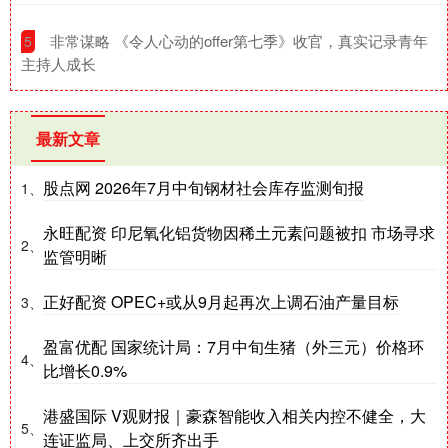
​非常谋略 《令人心动的offer第七季》收官，真实记录青年
5
主持人成长
最新文章
股点网 2026年7月中旬钢材社会库存监测旬报
1、
永旺配资 印尼氧化铝货物因稀土元素问题被扣 市场寻求
2、
监管明晰
正好配资 OPEC+或从9月起再次上调石油产量目标
3、
盈富优配 国家统计局：7月中旬生猪（外三元）价格环
4、
比增长0.9%
港盛国际 V观财报｜豪森智能收入相关内控不健全，大
5、
连证监局、上交所齐出手