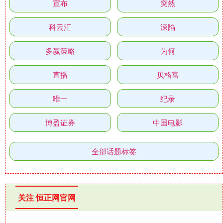
宣布
突然
科云汇
深陷
多赢策略
为何
直播
贝格富
唯一
纪录
博盈证券
中国电影
全部话题标签
关注 恒正网官网