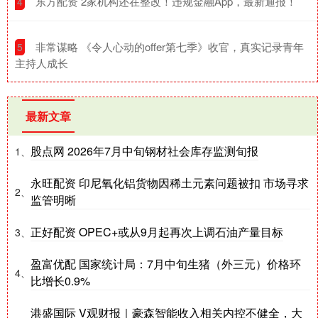
​东方配资 2家机构还在整改！违规金融App，最新通报！
4
​非常谋略 《令人心动的offer第七季》收官，真实记录青年
5
主持人成长
最新文章
股点网 2026年7月中旬钢材社会库存监测旬报
1、
永旺配资 印尼氧化铝货物因稀土元素问题被扣 市场寻求
2、
监管明晰
正好配资 OPEC+或从9月起再次上调石油产量目标
3、
盈富优配 国家统计局：7月中旬生猪（外三元）价格环
4、
比增长0.9%
港盛国际 V观财报｜豪森智能收入相关内控不健全，大