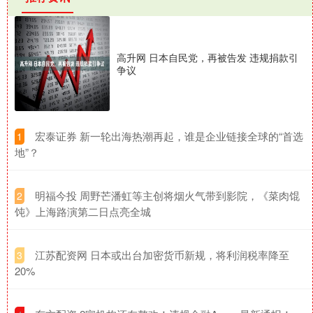
高升网 日本自民党，再被告发 违规捐款引
争议
​宏泰证券 新一轮出海热潮再起，谁是企业链接全球的“首选
1
地”？
​明福今投 周野芒潘虹等主创将烟火气带到影院，《菜肉馄
2
饨》上海路演第二日点亮全城
​江苏配资网 日本或出台加密货币新规，将利润税率降至
3
20%