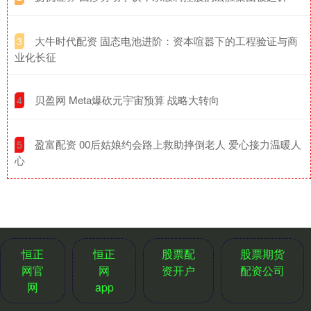
​大牛时代配资 固态电池进阶：资本喧嚣下的工程验证与商
3
业化长征
​贝盈网 Meta爆砍元宇宙预算 战略大转向
4
​盈富配资 00后姑娘约会路上救助摔倒老人 爱心接力温暖人
5
心
恒正
恒正
股票配
股票期货
网官
网
资开户
配资公司
网
app