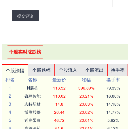
提交评论
个股实时涨跌榜
个股跌幅
个股流入
个股流出
换手率
个股涨幅
排名
名称
最新价
涨幅
换手率
1
N展芯
116.52
396.89%
79.39%
2
锐翔智能
110.02
20.21%
16.80%
3
志特新材
14.8
20.03%
14.18%
4
博腾股份
20.44
20.02%
14.77%
5
近岸蛋白
46.72
20.01%
5.62%
6
毕得医药
61.6
20.01%
6.12%