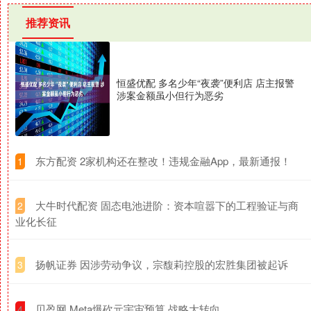
推荐资讯
恒盛优配 多名少年“夜袭”便利店 店主报警
涉案金额虽小但行为恶劣
​东方配资 2家机构还在整改！违规金融App，最新通报！
1
​大牛时代配资 固态电池进阶：资本喧嚣下的工程验证与商
2
业化长征
​扬帆证券 因涉劳动争议，宗馥莉控股的宏胜集团被起诉
3
​贝盈网 Meta爆砍元宇宙预算 战略大转向
4