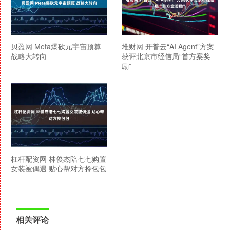
贝盈网 Meta爆砍元宇宙预算
堆财网 开普云“AI Agent”方案
战略大转向
获评北京市经信局“首方案奖
励”
杠杆配资网 林俊杰陪七七购置
女装被偶遇 贴心帮对方拎包包
相关评论