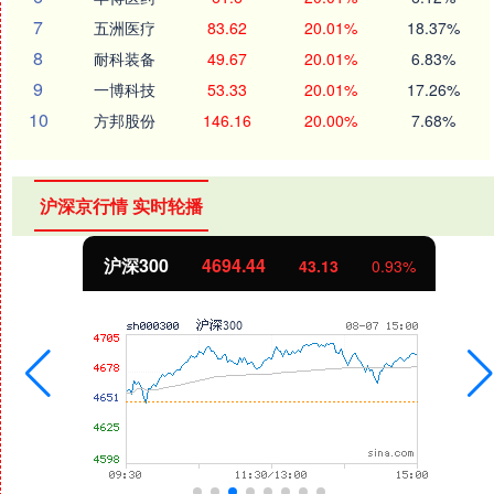
7
五洲医疗
83.62
20.01%
18.37%
8
耐科装备
49.67
20.01%
6.83%
9
一博科技
53.33
20.01%
17.26%
10
方邦股份
146.16
20.00%
7.68%
沪深京行情 实时轮播
北证50
1134.24
13
0.93%
11.3