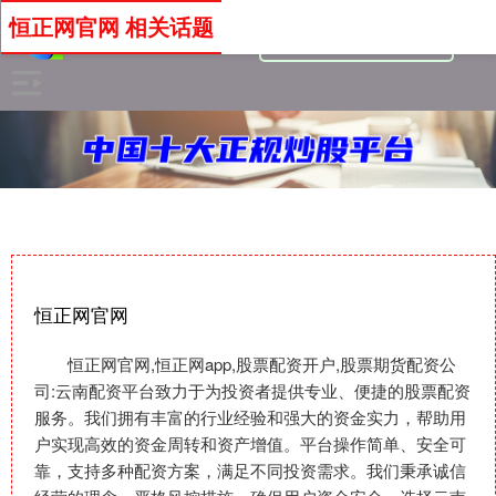
恒正网官网 相关话题
恒正网官网
恒正网官网,恒正网app,股票配资开户,股票期货配资公
司:云南配资平台致力于为投资者提供专业、便捷的股票配资
服务。我们拥有丰富的行业经验和强大的资金实力，帮助用
户实现高效的资金周转和资产增值。平台操作简单、安全可
靠，支持多种配资方案，满足不同投资需求。我们秉承诚信