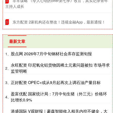
​非常谋略 《令人心动的offer第七季》收官，真实记录青年
4
主持人成长
​东方配资 2家机构还在整改！违规金融App，最新通报！
5
最新文章
股点网 2026年7月中旬钢材社会库存监测旬报
1、
永旺配资 印尼氧化铝货物因稀土元素问题被扣 市场寻求
2、
监管明晰
正好配资 OPEC+或从9月起再次上调石油产量目标
3、
盈富优配 国家统计局：7月中旬生猪（外三元）价格环
4、
比增长0.9%
港盛国际 V观财报｜豪森智能收入相关内控不健全，大