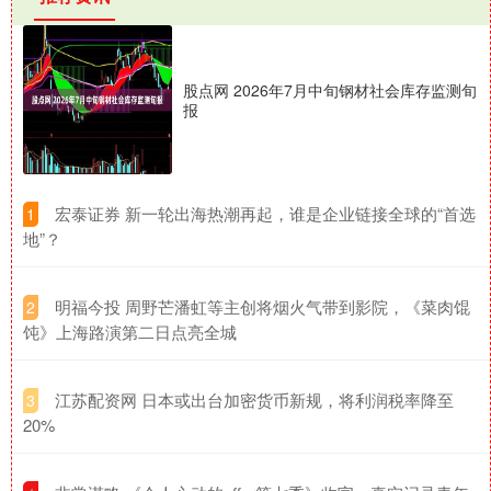
股点网 2026年7月中旬钢材社会库存监测旬
报
​宏泰证券 新一轮出海热潮再起，谁是企业链接全球的“首选
1
地”？
​明福今投 周野芒潘虹等主创将烟火气带到影院，《菜肉馄
2
饨》上海路演第二日点亮全城
​江苏配资网 日本或出台加密货币新规，将利润税率降至
3
20%