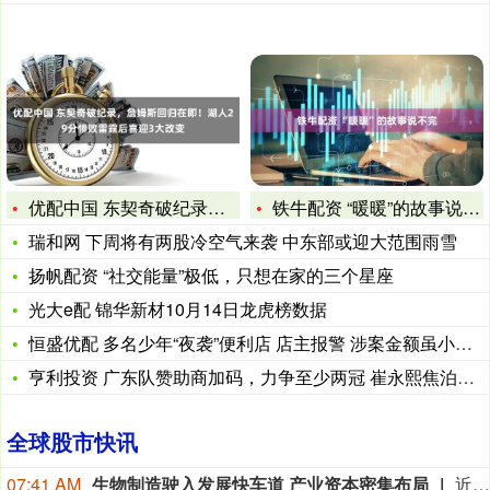
优配中国 东契奇破纪录，詹姆斯回归在即！湖人29分惨败雷霆后
铁牛配资 “暖暖”的故事说不完
瑞和网 下周将有两股冷空气来袭 中东部或迎大范围雨雪
扬帆配资 “社交能量”极低，只想在家的三个星座
光大e配 锦华新材10月14日龙虎榜数据
恒盛优配 多名少年“夜袭”便利店 店主报警 涉案金额虽小但行
亨利投资 广东队赞助商加码，力争至少两冠 崔永熙焦泊乔强援齐
全球股市快讯
07:41 AM
生物制造驶入发展快车道 产业资本密集布局
近期生物制造赛道产业与资本动作密集。多家初创企业相继完成新一轮融资，华润双鹤、鲁抗医药等上市公司持续加大布局力度，产业落地节奏显著提速。业内人士认为，生物制造行业正处于从技术创新向产业应用加速转化的关键期。在技术突破、政策支持和资本涌入的多重驱动下，行业有望在未来5—10年实现规模化发展，成为全球制造业绿色转型的重要引擎。中国凭借完备的发酵产业基础和持续的政策支持，有望在全球生物制造竞争中占据重要地位。（中国证券报）