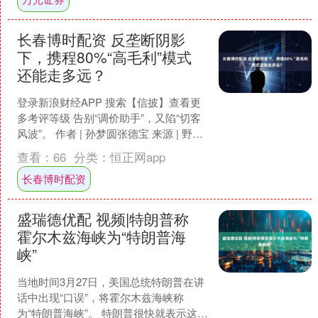
长春博时配资 反垄断阴影
下，携程80%“高毛利”模式
还能走多远？
登录新浪财经APP 搜索【信披】查看更
多考评等级 告别“调价助手”，又陷“切客
风波”。 作者 | 孙梦圆张德宝 来源 | 野马
财经 自动跟价干预酒店定价、不合理....
查看：
66
分类：
恒正网app
长春博时配资
盛瑞德优配 视频|特朗普称
霍尔木兹海峡为“特朗普海
峡”
当地时间3月27日，美国总统特朗普在讲
话中出现“口误”，将霍尔木兹海峡称
为“特朗普海峡”。 特朗普很快就表示这是