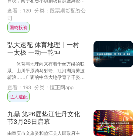
日晚，南宁相思小镇剧场首演盛典暨文
化惠民交响音乐会在相思小镇圆满举
查看：
120
分类：
股票期货配资公
行。现场嘉宾....
司
国鸣投资
弘大速配 体育地理丨一村
一太极 一动一乾坤
体育与地理向来有着千丝万缕的联
系。山川平原骑马射箭、江河湖海劈波
斩浪……广袤的中华大地孕育了千姿百
态的体育竞技活动，灿烂的中华文明滋
查看：
193
分类：
恒正网app
养了丰富多彩的中华体育文....
弘大速配
九鼎 第26届垫江牡丹文化
节3月26日启幕
由重庆市文旅委和垫江县人民政府主