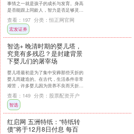
事情之一就是孩子的成长与发育。身高
是否能跟上同龄人，智力是否足够灵
活，这些问题总是萦绕在心头。其实，
查看：
197
分类：
恒正网官网
孩子的成长不必依赖昂贵的补....
宏发证券
智选+ 晚清时期的婴儿塔，
究竟有多残忍？是封建背景
下婴儿们的屠宰场
婴儿塔最初是为了集中安葬那些夭折的
婴儿而建造的。在古代，生活条件非常
艰苦，许多婴儿因为营养不良而夭折。
由于家庭条件有限，无法为逝去的婴儿
查看：
149
分类：
股票配资开户
单独购买棺木进行葬礼，于....
智选
红启网 五洲特纸：“特纸转
债”将于12月8日付息 每百