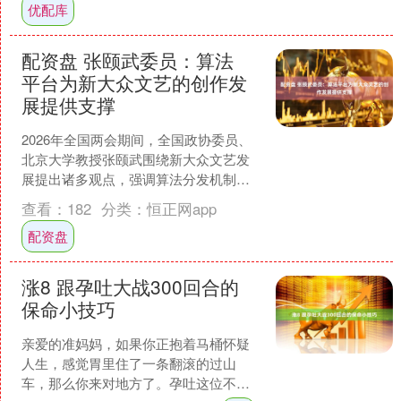
优配库
配资盘 张颐武委员：算法
平台为新大众文艺的创作发
展提供支撑
2026年全国两会期间，全国政协委员、
北京大学教授张颐武围绕新大众文艺发
展提出诸多观点，强调算法分发机制是
助推新大众文艺发展的重要力量，既打
查看：
182
分类：
恒正网app
开了新大众文艺触达社....
配资盘
涨8 跟孕吐大战300回合的
保命小技巧
亲爱的准妈妈，如果你正抱着马桶怀疑
人生，感觉胃里住了一条翻滚的过山
车，那么你来对地方了。孕吐这位不请